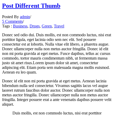
Post Different Thumb
Posted By
admin
/
5 Comments
/
Tags :
Business
,
Drugs
,
Green
,
Travel
Donec sed odio dui. Duis mollis, est non commodo luctus, nisi erat
porttitor ligula, eget lacinia odio sem nec elit. Sed posuere
consectetur est at lobortis. Nulla vitae elit libero, a pharetra augue.
Donec ullamcorper nulla non metus auctor fringilla. Donec id elit
non mi porta gravida at eget metus. Fusce dapibus, tellus ac cursus
commodo, tortor mauris condimentum nibh, ut fermentum massa
justo sit amet risus.Lorem ipsum dolor sit amet, consectetur
adipiscing elit. Etiam porta sem malesuada magna mollis euismod.
Aenean eu leo quam.
Donec id elit non mi porta gravida at eget metus. Aenean lacinia
bibendum nulla sed consectetur. Vivamus sagittis lacus vel augue
laoreet rutrum faucibus dolor auctor. Donec ullamcorper nulla non
metus auctor fringilla. Donec ullamcorper nulla non metus auctor
fringilla. Integer posuere erat a ante venenatis dapibus posuere velit
aliquet.
Duis mollis, est non commodo luctus, nisi erat porttitor