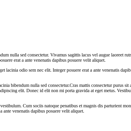
ndum nulla sed consectetur. Vivamus sagittis lacus vel augue laoreet r
posuere erat a ante venenatis dapibus posuere velit aliquet.
eget lacinia odio sem nec elit. Integer posuere erat a ante venenatis da
inia bibendum nulla sed consectetur.Cras mattis consectetur purus sit a
adipiscing elit. Donec id elit non mi porta gravida at eget metus. Vestib
estibulum. Cum sociis natoque penatibus et magnis dis parturient monte
t a ante venenatis dapibus posuere velit aliquet.