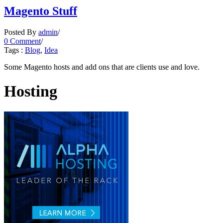
Magento Stuff
Posted By
admin
/
0 Comment
/
Tags :
Blog
,
Idea
Some Magento hosts and add ons that are clients use and love.
Hosting